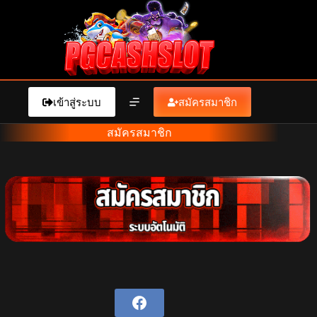
Skip
to
content
เข้าสู่ระบบ
สมัครสมาชิก
สมัครสมาชิก