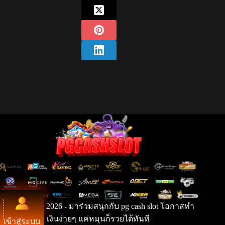
Copyright © 2026 - มาร่วมสนุกกับ pg cash slot โอกาสทำ
เงินง่ายๆ แค่หมุนก็รวยได้ทันที
เข้าสู่ระบบ